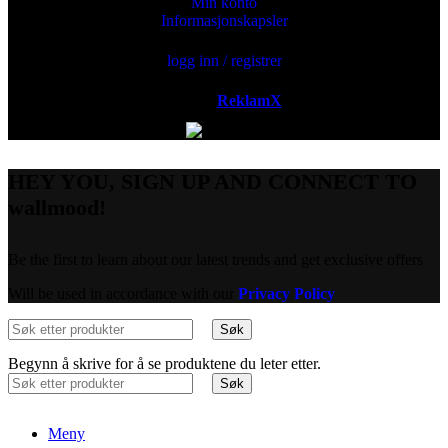
Min konto
Informasjonskapsler
logg inn / registrer
Powered by
ReklamX
AB.
HEY YOU, SIGN UP AND CONNECT TO
wallmood!
Be the first to learn about our latest trends and get exclusive offers
Will be used in accordance with our
Privacy Policy
Søk
Begynn å skrive for å se produktene du leter etter.
Søk
Meny