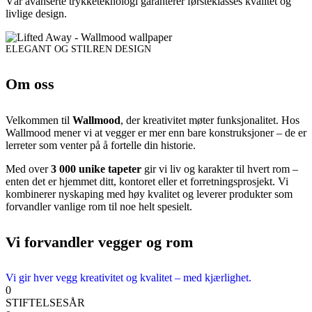
Vår avanserte trykketeknologi garanterer førsteklasses kvalitet og
livlige design.
ELEGANT OG STILREN DESIGN
Om oss
Velkommen til
Wallmood
, der kreativitet møter funksjonalitet. Hos
Wallmood mener vi at vegger er mer enn bare konstruksjoner – de er
lerreter som venter på å fortelle din historie.
Med over
3 000 unike tapeter
gir vi liv og karakter til hvert rom –
enten det er hjemmet ditt, kontoret eller et forretningsprosjekt. Vi
kombinerer nyskaping med høy kvalitet og leverer produkter som
forvandler vanlige rom til noe helt spesielt.
Vi forvandler vegger og rom
Vi gir hver vegg kreativitet og kvalitet – med kjærlighet.
0
STIFTELSESÅR