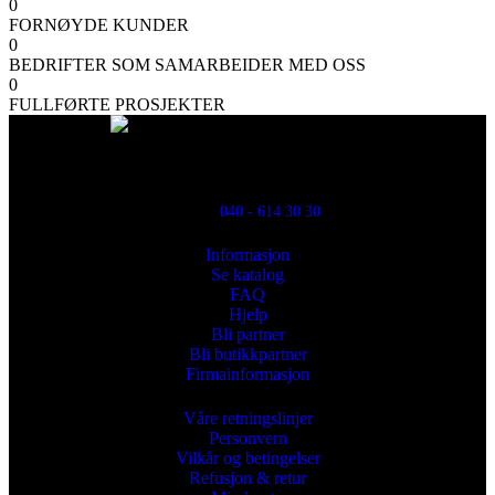
0
FORNØYDE KUNDER
0
BEDRIFTER SOM SAMARBEIDER MED OSS
0
FULLFØRTE PROSJEKTER
Powred By ReklamX
Flintyxegatan 9
213 76 Malmö
040 - 614 30 30
Informasjon
Se katalog
FAQ
Hjelp
Bli partner
Bli butikkpartner
Firmainformasjon
Våre retningslinjer
Personvern
Vilkår og betingelser
Refusjon & retur