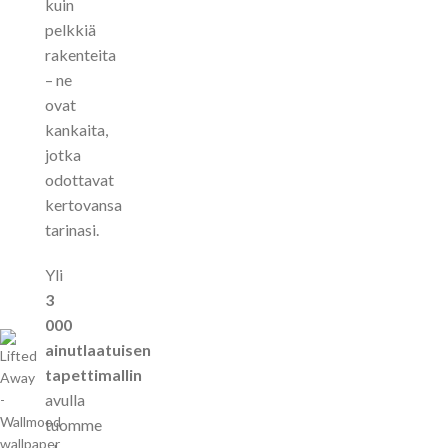
kuin
pelkkiä
rakenteita
– ne
ovat
kankaita,
jotka
odottavat
kertovansa
tarinasi.
Yli
3
000
ainutlaatuisen
tapettimallin
avulla
tuomme