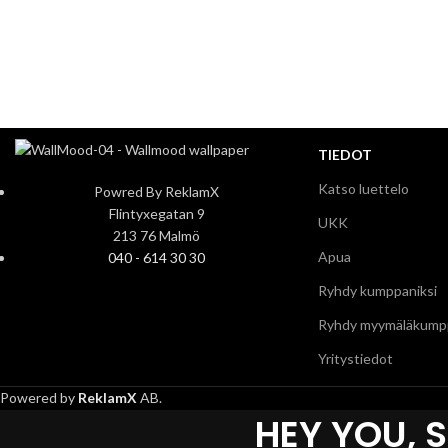
TIEDOT
Katso luettelo
Powred By ReklamX
Flintyxegatan 9
UKK
213 76 Malmö
Apua
040 - 614 30 30
Ryhdy kumppaniksi
Ryhdy myymäläkumpp
Yritystiedot
Powered by
ReklamX
AB.
HEY YOU, 