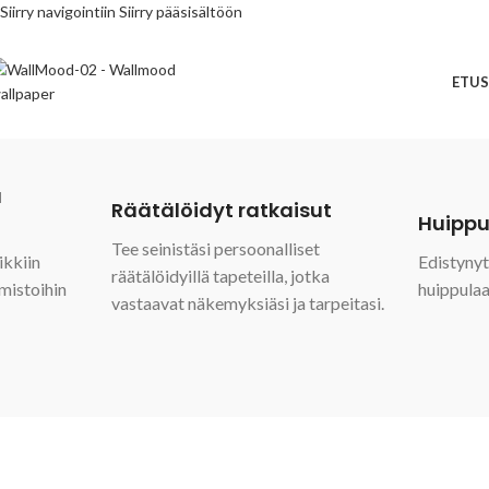
Siirry navigointiin
Siirry pääsisältöön
ETUS
a
Räätälöidyt ratkaisut
Huippu
Tee seinistäsi persoonalliset
ikkiin
Edistyny
räätälöidyillä tapeteilla, jotka
imistoihin
huippulaad
vastaavat näkemyksiäsi ja tarpeitasi.