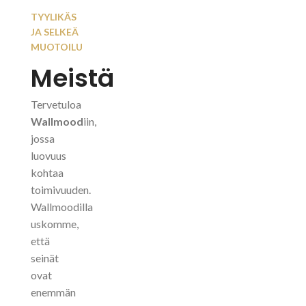
TYYLIKÄS
JA SELKEÄ
MUOTOILU
Meistä
Tervetuloa
Wallmood
iin,
jossa
luovuus
kohtaa
toimivuuden.
Wallmoodilla
uskomme,
että
seinät
ovat
enemmän