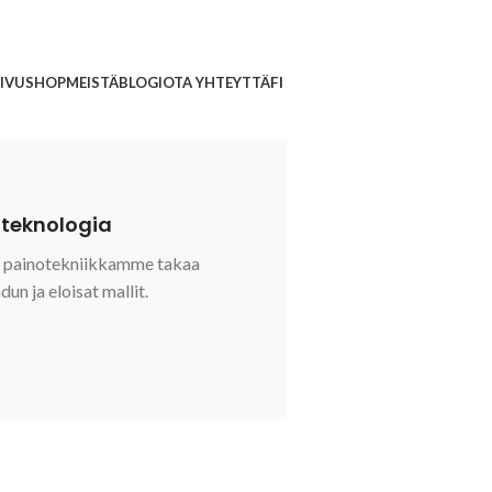
IVU
SHOP
MEISTÄ
BLOGI
OTA YHTEYTTÄ
teknologia
t painotekniikkamme takaa
un ja eloisat mallit.