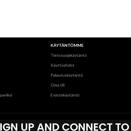
KÄYTÄNTÖMME
Tietosuojakäytäntö
Käyttöehdot
Palautuskäytäntö
Oma tili
aniksi
Evästekäytäntö
SIGN UP AND CONNECT TO