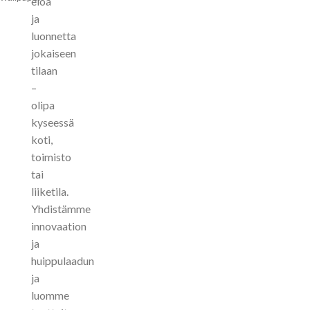
eloa
ja
luonnetta
jokaiseen
tilaan
–
olipa
kyseessä
koti,
toimisto
tai
liiketila.
Yhdistämme
innovaation
ja
huippulaadun
ja
luomme