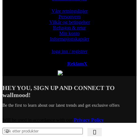
Våre retningslinjer
Personvern
Vilkår og betingelser
Refusjon & retur
Min konto
Informasjonskapsler
logg inn / registrer
Powered by
ReklamX
AB.
HEY YOU, SIGN UP AND CONNECT TO
wallmood!
Be the first to learn about our latest trends and get exclusive offers
Will be used in accordance with our
Privacy Policy