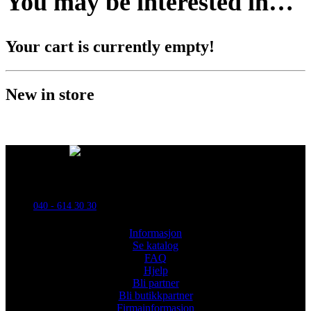
You may be interested in…
Your cart is currently empty!
New in store
Powred By ReklamX
Flintyxegatan 9
213 76 Malmö
040 - 614 30 30
Informasjon
Se katalog
FAQ
Hjelp
Bli partner
Bli butikkpartner
Firmainformasjon