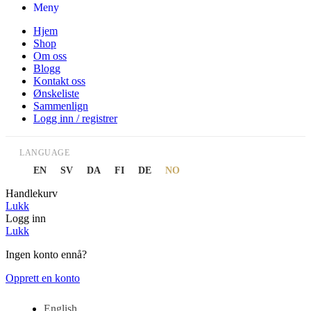
Meny
Hjem
Shop
Om oss
Blogg
Kontakt oss
Ønskeliste
Sammenlign
Logg inn / registrer
LANGUAGE
EN
SV
DA
FI
DE
NO
Handlekurv
Lukk
Logg inn
Lukk
Ingen konto ennå?
Opprett en konto
English