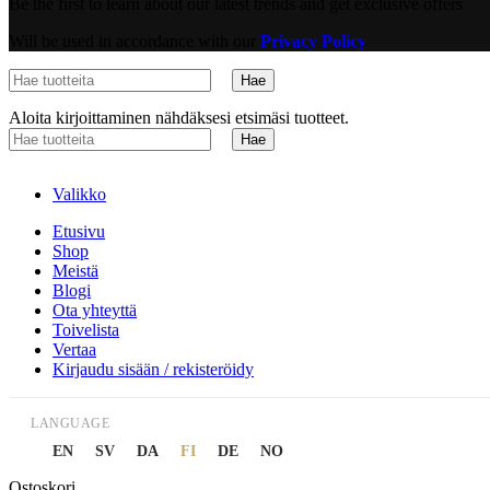
Be the first to learn about our latest trends and get exclusive offers
Will be used in accordance with our
Privacy Policy
Hae
Aloita kirjoittaminen nähdäksesi etsimäsi tuotteet.
Hae
Valikko
Etusivu
Shop
Meistä
Blogi
Ota yhteyttä
Toivelista
Vertaa
Kirjaudu sisään / rekisteröidy
LANGUAGE
EN
SV
DA
FI
DE
NO
Ostoskori