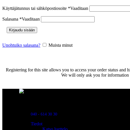
Käyttäjätunnus tai sähköpostiosoite
*
Vaaditaan
Salasana
*
Vaaditaan
Kirjaudu sisään
Unohtuiko salasana?
Muista minut
Registering for this site allows you to access your order status and hi
We will only ask you for information 
Powred By ReklamX
Flintyxegatan 9
213 76 Malmö
040 - 614 30 30
Tiedot
Katso luettelo