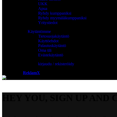
UKK
Apua
Ryhdy kumppaniksi
Ryhdy myymäläkumppaniksi
Yritystiedot
Käytäntömme
Tietosuojakäytäntö
Käyttöehdot
Palautuskäytäntö
Oma tili
Evästekäytäntö
kirjaudu / rekisteröidy
Powered by
ReklamX
AB.
HEY YOU, SIGN UP AND 