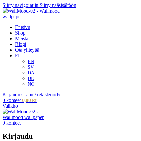
Siirry navigointiin
Siirry pääsisältöön
Etusivu
Shop
Meistä
Blogi
Ota yhteyttä
Kirjaudu sisään / rekisteröidy
0
kohteet
0,00
kr
Valikko
0
kohteet
Kirjaudu