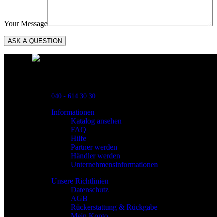
Your Message
Powred By ReklamX
Flintyxegatan 9
213 76 Malmö
040 - 614 30 30
Informationen
Katalog ansehen
FAQ
Hilfe
Partner werden
Händler werden
Unternehmensinformationen
Unsere Richtlinien
Datenschutz
AGB
Rückerstattung & Rückgabe
Mein Konto