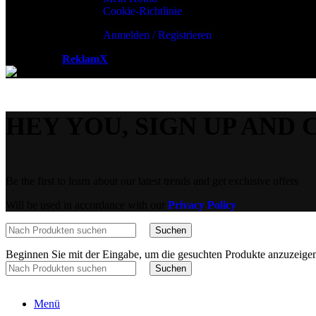
Cookie-Richtlinie
Anmelden / Registrieren
Powered by
ReklamX
AB.
HEY YOU, SIGN UP AND 
Be the first to learn about our latest trends and get exclusive offers
Will be used in accordance with our
Privacy Policy
Suchen
Beginnen Sie mit der Eingabe, um die gesuchten Produkte anzuzeige
Suchen
Menü