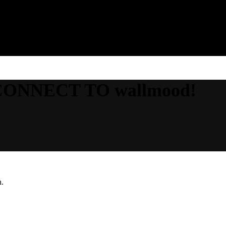
CONNECT TO wallmood!
n.