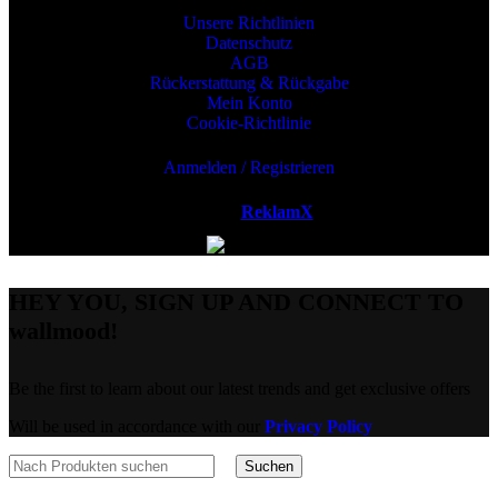
Unsere Richtlinien
Datenschutz
AGB
Rückerstattung & Rückgabe
Mein Konto
Cookie-Richtlinie
Anmelden / Registrieren
Powered by
ReklamX
AB.
HEY YOU, SIGN UP AND CONNECT TO
wallmood!
Be the first to learn about our latest trends and get exclusive offers
Will be used in accordance with our
Privacy Policy
Suchen