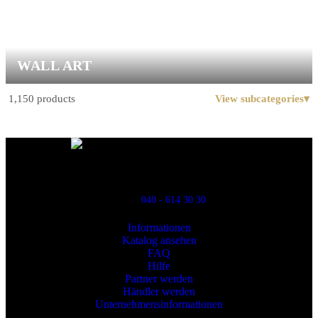
WALL ART
1,150 products
View subcategories
▾
Powred By ReklamX
Flintyxegatan 9
213 76 Malmö
040 - 614 30 30
Informationen
Katalog ansehen
FAQ
Hilfe
Partner werden
Händler werden
Unternehmensinformationen