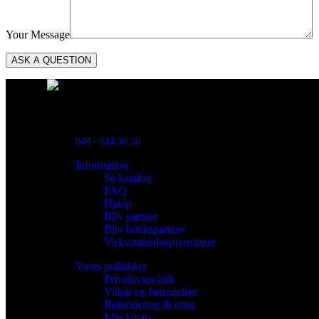
Your Message
Powred By ReklamX
Flintyxegatan 9
213 76 Malmö
040 - 614 30 30
Information
Se katalog
FAQ
Hjælp
Bliv partner
Bliv butikspartner
Virksomhedsoplysninger
Vores politikker
Privatlivspolitik
Vilkår og betingelser
Refundering & retur
Min konto