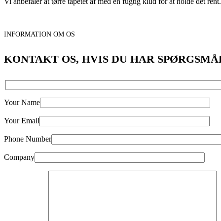
Vi anbefaler at tørre tapetet af med en fugtig klud for at holde det rent
INFORMATION OM OS
KONTAKT OS, HVIS DU HAR SPØRGSMÅ
Your Name
Your Email
Phone Number
Company