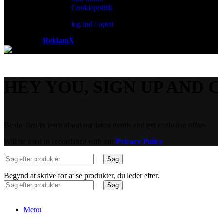
Cookiepolitik
log ind / opret
Powered by
ReklamX
AB.
HEY YOU, SIGN UP AND 
Be the first to learn about our latest trends and get exclusive offers
Will be used in accordance with our
Privacy Policy
Søg
Begynd at skrive for at se produkter, du leder efter.
Søg
Menu