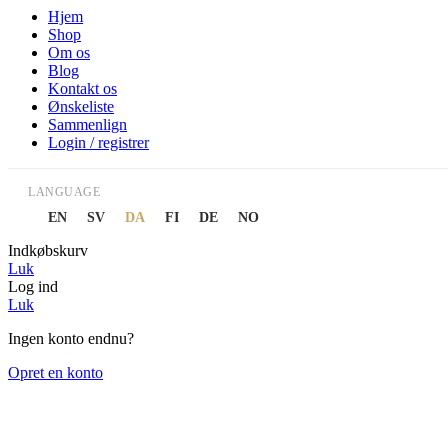
Hjem
Shop
Om os
Blog
Kontakt os
Ønskeliste
Sammenlign
Login / registrer
LANGUAGE
EN
SV
DA
FI
DE
NO
Indkøbskurv
Luk
Log ind
Luk
Ingen konto endnu?
Opret en konto